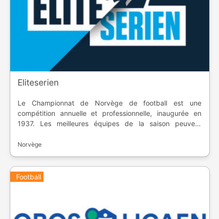
Eliteserien
Le Championnat de Norvège de football est une
compétition annuelle et professionnelle, inaugurée en
1937. Les meilleures équipes de la saison peuvent
prendre les places européennes, alors que les dernières
descendent en deuxième division. Le club le plus primé
Norvège
est le Rosenborg BK avec 26 titres de champions.
Football