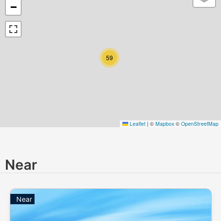
−
59
Leaflet
|
©
Mapbox
©
OpenStreetMap
Near
Near