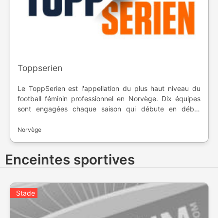
Toppserien
Le ToppSerien est l'appellation du plus haut niveau du
football féminin professionnel en Norvège. Dix équipes
sont engagées chaque saison qui débute en début
d’année, pour se terminer à la fin de l’année. Le
championnat a été créé en 1984.
Norvège
Enceintes sportives
Stade