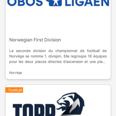
Norwegian First Division
La seconde division du championnat de football de
Norvège se nomme 1. divisjon. Elle regroupe 16 équipes
pour les deux places directes d’ascension et une place
de promotion entre la troisième et la sixième place. Les
deux derniers clubs descendent, alors que l’avant-avant
Norvège
dernier joue un match de relégation.
Football