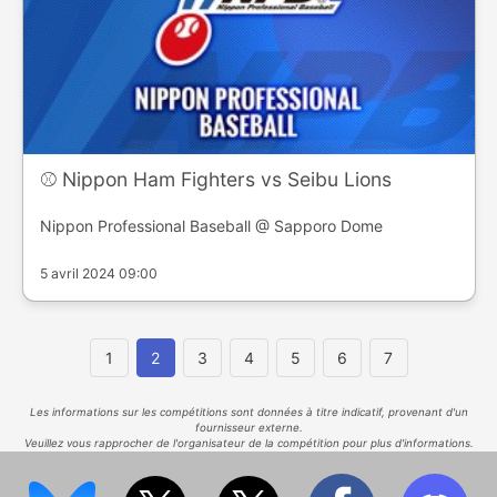
⚾️ Nippon Ham Fighters vs Seibu Lions
Nippon Professional Baseball @ Sapporo Dome
5 avril 2024 09:00
1
2
3
4
5
6
7
Les informations sur les compétitions sont données à titre indicatif, provenant d'un
fournisseur externe.
Veuillez vous rapprocher de l'organisateur de la compétition pour plus d'informations.