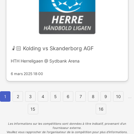
🤾🏻 Kolding vs Skanderborg AGF
HTH Herreligaen @ Sydbank Arena
6 mars 2025 18:00
1
2
3
4
5
6
7
8
9
10
...
15
16
Les informations sur les compétitions sont données à titre indicatif, provenant d'un
fournisseur externe.
Veuillez vous rapprocher de l'organisateur de la compétition pour plus d'informations.