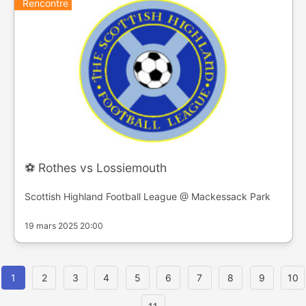
Rencontre
⚽️ Rothes vs Lossiemouth
Scottish Highland Football League @ Mackessack Park
19 mars 2025 20:00
1
2
3
4
5
6
7
8
9
10