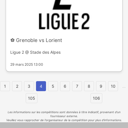
⚽️ Grenoble vs Lorient
Ligue 2 @ Stade des Alpes
29 mars 2025 13:00
1
2
3
4
5
6
7
8
9
10
...
105
106
Les informations sur les compétitions sont données à titre indicatif, provenant d'un
fournisseur externe.
Veuillez vous rapprocher de l'organisateur de la compétition pour plus d'informations.