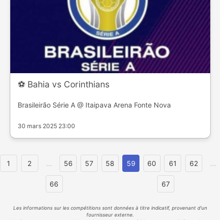
⚽️ Bahia vs Corinthians
Brasileirão Série A @ Itaipava Arena Fonte Nova
30 mars 2025 23:00
1
2
...
56
57
58
59
60
61
62
...
66
67
Les informations sur les compétitions sont données à titre indicatif, provenant d'un
fournisseur externe.