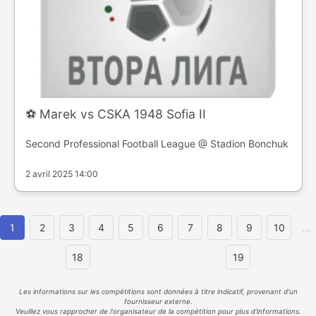
⚽️ Marek vs CSKA 1948 Sofia II
Second Professional Football League @ Stadion Bonchuk
2 avril 2025 14:00
1
2
3
4
5
6
7
8
9
10
...
18
19
Les informations sur les compétitions sont données à titre indicatif, provenant d'un
fournisseur externe.
Veuillez vous rapprocher de l'organisateur de la compétition pour plus d'informations.