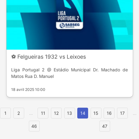
⚽️ Felgueiras 1932 vs Leixoes
Liga Portugal 2 @ Estádio Municipal Dr. Machado de
Matos Rua D. Manuel
18 avril 2025 10:00
1
2
...
11
12
13
14
15
16
17
...
46
47