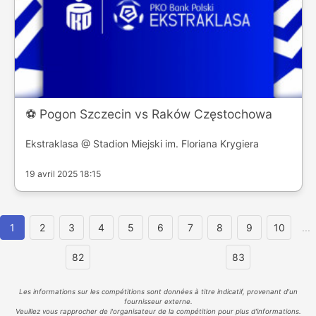
⚽️ Pogon Szczecin vs Raków Częstochowa
Ekstraklasa @ Stadion Miejski im. Floriana Krygiera
19 avril 2025 18:15
1
2
3
4
5
6
7
8
9
10
...
82
83
Les informations sur les compétitions sont données à titre indicatif, provenant d'un
fournisseur externe.
Veuillez vous rapprocher de l'organisateur de la compétition pour plus d'informations.