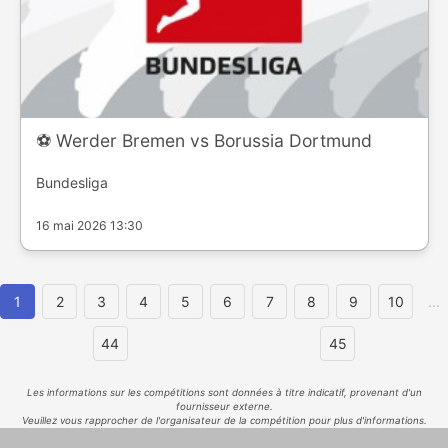
⚽️ Werder Bremen vs Borussia Dortmund
Bundesliga
16 mai 2026 13:30
1
2
3
4
5
6
7
8
9
10
...
44
45
Les informations sur les compétitions sont données à titre indicatif, provenant d'un
fournisseur externe.
Veuillez vous rapprocher de l'organisateur de la compétition pour plus d'informations.