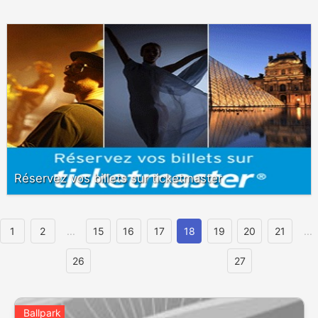
Réservez vos billets sur ticketmaster
1
2
...
15
16
17
18
19
20
21
...
26
27
Ballpark