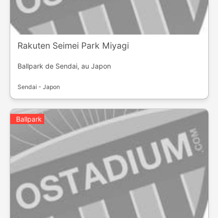
Rakuten Seimei Park Miyagi
Ballpark de Sendai, au Japon
Sendai - Japon
Ballpark