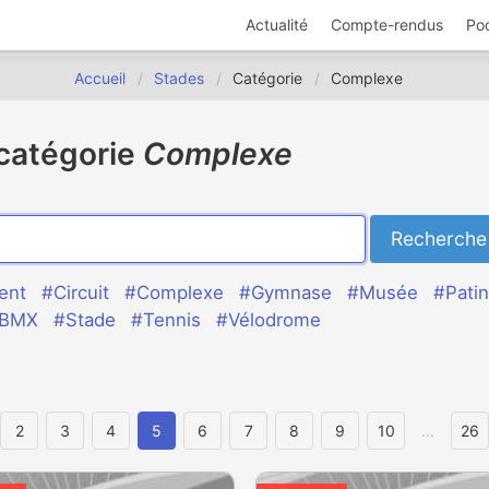
Actualité
Compte-rendus
Po
Accueil
Stades
Catégorie
Complexe
 catégorie
Complexe
ent
#Circuit
#Complexe
#Gymnase
#Musée
#Patin
 BMX
#Stade
#Tennis
#Vélodrome
2
3
4
5
6
7
8
9
10
...
26