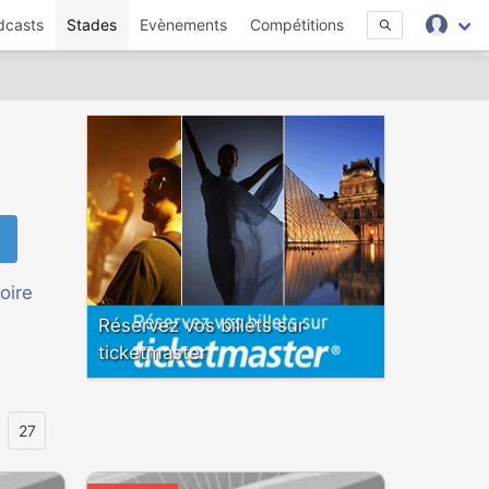
dcasts
Stades
Evènements
Compétitions
oire
Réservez vos billets sur
ticketmaster
27