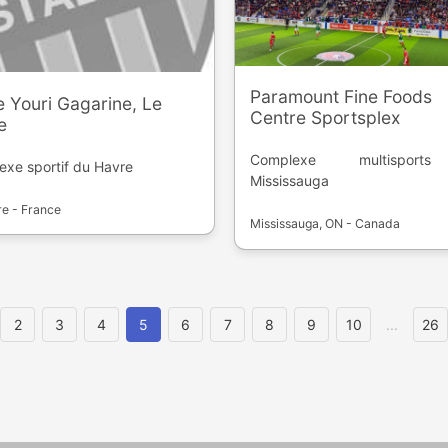
Paramount Fine Foods
 Youri Gagarine, Le
Centre Sportsplex
e
Complexe multispor
xe sportif du Havre
Mississauga
e - France
Mississauga, ON - Canada
2
3
4
5
6
7
8
9
10
...
26