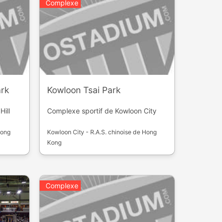
Complexe
ark
Kowloon Tsai Park
ill
Complexe sportif de Kowloon City
Hong
Kowloon City - R.A.S. chinoise de Hong
Kong
Complexe