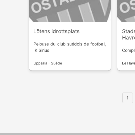
Lötens idrottsplats
Stade
Havr
Pelouse du club suédois de football,
IK Sirius
Comple
Uppsala - Suède
Le Havr
1