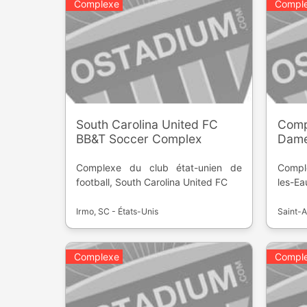
Complexe
Compl
South Carolina United FC
Comp
BB&T Soccer Complex
Dame
Complexe du club état-unien de
Compl
football, South Carolina United FC
les-Ea
Irmo, SC - États-Unis
Saint-
Complexe
Compl