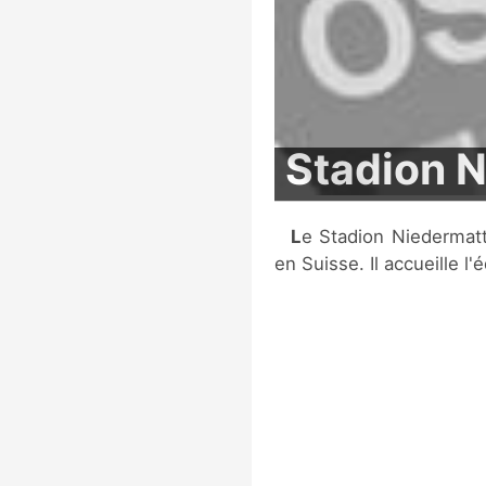
Stadion 
Le Stadion Niedermatten est un stade de football situé à Wohlen,
en Suisse. Il accueille l