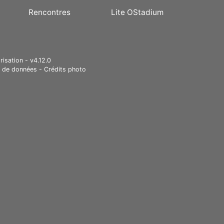
Rencontres
Lite OStadium
risation - v4.12.0
e de données
-
Crédits photo