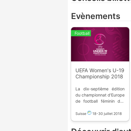
Evènements
Football
UEFA Women's U-19
Championship 2018
La dix-septième édition
du championnat d'Europe
de football féminin des
moins de 19 ans a lieu en
Suisse dans 4 stades de
Suisse
18
-
30 juillet 2018
4 villes. 8 équipes sont
qualifiés afin de détrôner