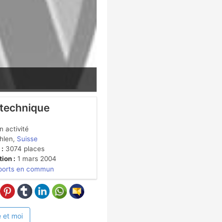
 technique
 activité
hlen,
Suisse
 :
3074 places
ion :
1 mars 2004
ports en commun
 et moi