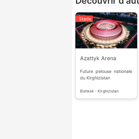
Découvrir d'au
l'Espagne. Les qualifiés
sont : * Allemagne *
Danemark * Espagne *
Stade
France * Italie * Norvège
* Pays-Bas * Suisse
Azattyk Arena
Future pelouse nationale
du Kirghizistan
Bishkek - Kirghizistan