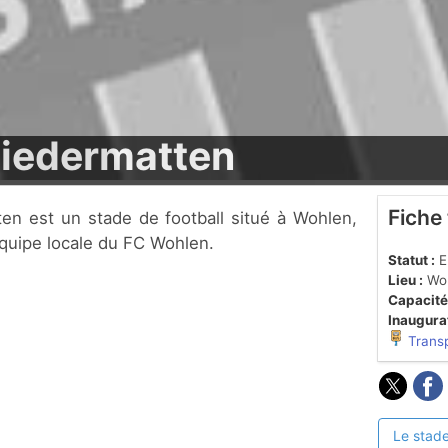
Niedermatten
Fiche
'équipe locale du FC Wohlen.
Statut :
En
Lieu :
Wo
Capacité
Inaugurat
Trans
Le stade