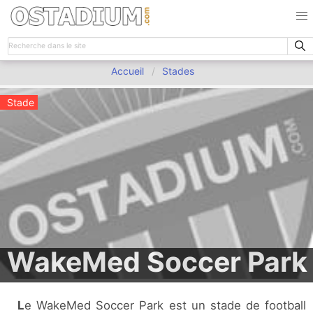
Accueil
Stades
Stade
WakeMed Soccer Park
Le WakeMed Soccer Park est un stade de football