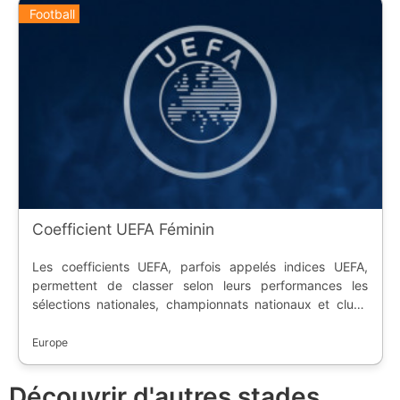
Football
Coefficient UEFA Féminin
Les coefficients UEFA, parfois appelés indices UEFA,
permettent de classer selon leurs performances les
sélections nationales, championnats nationaux et clubs
de football féminins membres de l'Union des associations
européennes de football. L'UEFA calcule trois coefficients
Europe
à usages différents : * celui de ses sélections nationales,
permettant d'équilibrer les tirages au sort des
Découvrir d'autres stades
championnats d'Europe et de ses phases éliminatoires. *