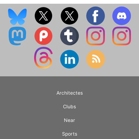
Architectes
Clubs
Near
Sports