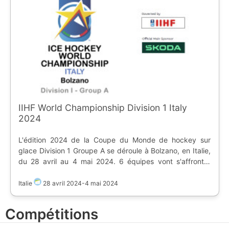
IIHF World Championship Division 1 Italy
2024
L'édition 2024 de la Coupe du Monde de hockey sur
glace Division 1 Groupe A se déroule à Bolzano, en Italie,
du 28 avril au 4 mai 2024. 6 équipes vont s'affronter
pour monter en Top Division. Les matchs ont lieu au
[PalaOnda]
Italie
28 avril 2024
-
4 mai 2024
(https://www.ostadium.com/stadium/1127/palaonda).
Compétitions