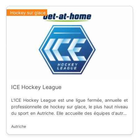
Hockey sur glace
ICE Hockey League
L'ICE Hockey League est une ligue fermée, annuelle et
professionnelle de hockey sur glace, le plus haut niveau
du sport en Autriche. Elle accueille des équipes d'autres
pays voisins. La ligue a été créée en 1965, elle est
actuellement dominée par l'EC Red Bull Salzbourg avec 6
Autriche
titres depuis la refonte de la ligue en 2003. Mais le club