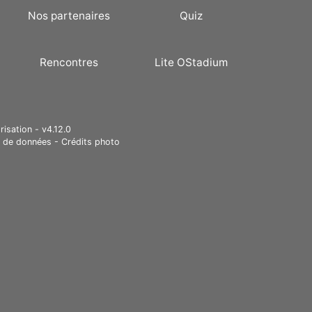
Nos partenaires
Quiz
Rencontres
Lite OStadium
risation - v4.12.0
e de données
-
Crédits photo