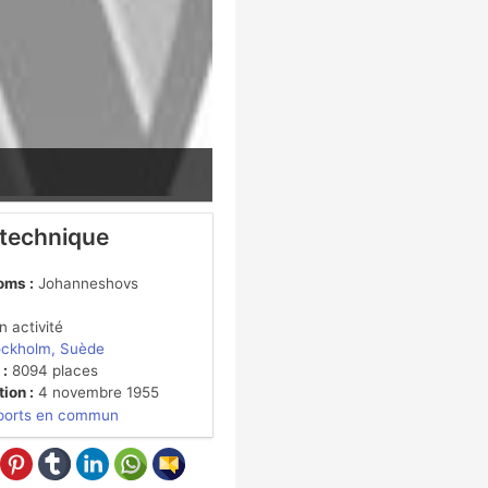
 technique
oms :
Johanneshovs
 activité
ockholm, Suède
 :
8094 places
ion :
4 novembre 1955
ports en commun