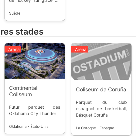
de hockey sur glace de
Suède. Fondée en 1982,
la compétition permet
Suède
aux équipes d'accéder
aux compétitions
tres stades
européennes.
Arena
Arena
Continental
Coliseum da Coruña
Coliseum
Parquet du club
Futur parquet des
espagnol de basketball,
Oklahoma City Thunder
Básquet Coruña
Oklahoma - États-Unis
La Corogne - Espagne