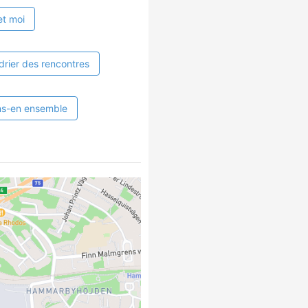
et moi
drier des rencontres
ns-en ensemble