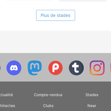
Plus de stades
ctualité
Compte-rendus
Stades
hitectes
Clubs
Near