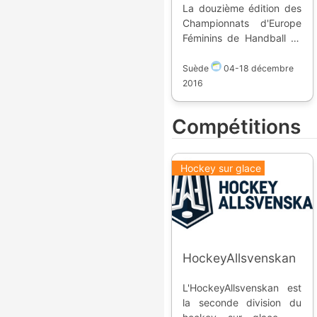
La douzième édition des
Championnats d'Europe
Féminins de Handball se
déroule en Suède dans 5
villes et 5 arenas. Seize
Suède
04
-
18 décembre
équipes s'affrontent.
2016
Classement final : 1.
Norvège 2. Pays-Bas 3.
Compétitions
France
Hockey sur glace
HockeyAllsvenskan
L'HockeyAllsvenskan est
la seconde division du