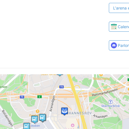
L'arena 
Calen
Parlo