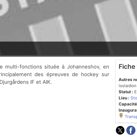
Fiche
principalement des épreuves de hockey sur
Autres n
Djurgårdens IF et AIK.
Isstadion
Statut :
En
Lieu :
St
Capacité
Inaugurat
Trans