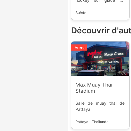
hockey sur glace de
Suède. Fondée en 2005,
la compétition permet
Suède
d'accéder à l'élite du
pays.
Découvrir d'au
Arena
Max Muay Thai
Stadium
Salle de muay thai de
Pattaya
Pattaya - Thaïlande