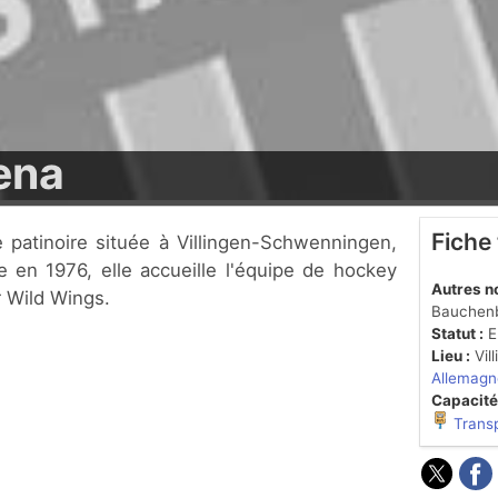
ena
Fiche
 en 1976, elle accueille l'équipe de hockey
Autres n
 Wild Wings.
Bauchen
Statut :
En
Lieu :
Vil
Allemagn
Capacité
Trans