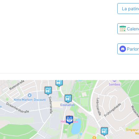
La patin
Calen
Parlo