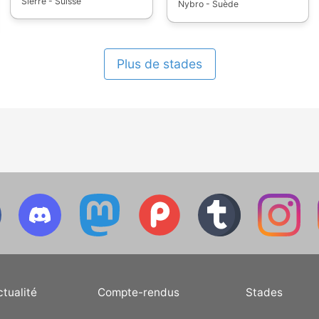
Sierre - Suisse
Nybro - Suède
Plus de stades
ctualité
Compte-rendus
Stades