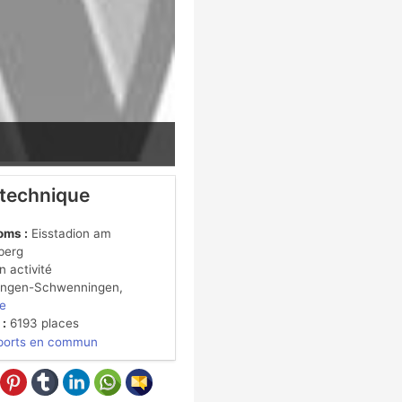
 technique
oms :
Eisstadion am
berg
 activité
lingen-Schwenningen,
e
 :
6193 places
ports en commun