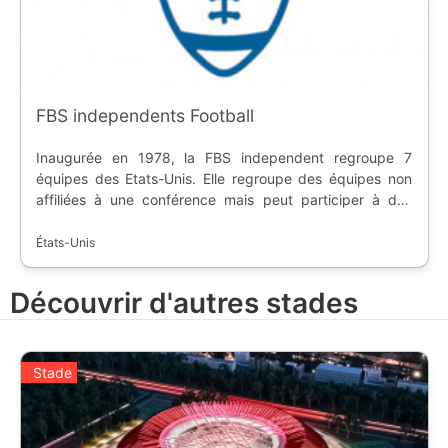
FBS independents Football
Inaugurée en 1978, la FBS independent regroupe 7
équipes des Etats-Unis. Elle regroupe des équipes non
affiliées à une conférence mais peut participer à des
rencontres face à d'autres conférences. Le siège
principal est à Indianapolis, dans l'état de l'Indiana. La
États-Unis
conférence fait partie de la Division 1, sous-division FBS,
de la NCAA.
Découvrir d'autres stades
Stade