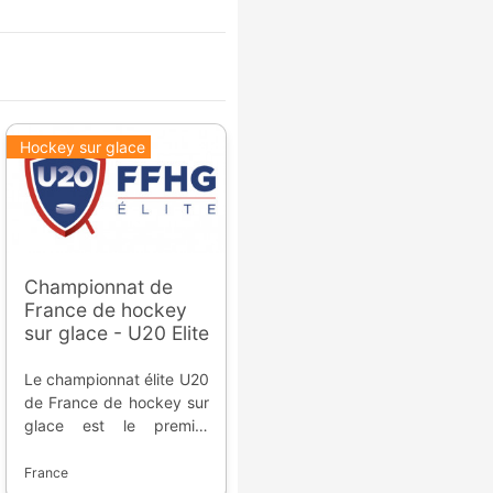
Hockey sur glace
Championnat de
France de hockey
sur glace - U20 Elite
Le championnat élite U20
de France de hockey sur
glace est le premier
échelon hexagonal pour
les joueurs évoluant en
France