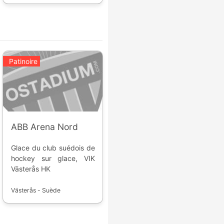
France de moins de 20
ans.
Patinoire
ABB Arena Nord
Glace du club suédois de
hockey sur glace, VIK
Västerås HK
Västerås - Suède