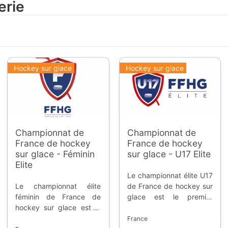
erie
Hockey sur glace
Hockey sur glace
Championnat de
Championnat de
France de hockey
France de hockey
sur glace - Féminin
sur glace - U17 Elite
Elite
Le championnat élite U17
Le championnat élite
de France de hockey sur
féminin de France de
glace est le premier
hockey sur glace est le
échelon hexagonal pour
premier échelon
les joueurs évoluant en
France