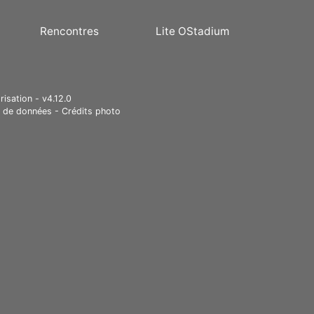
Rencontres
Lite OStadium
risation - v4.12.0
e de données
-
Crédits photo