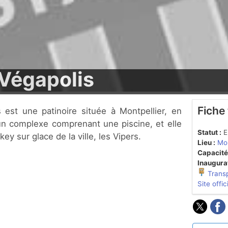
 Végapolis
Fiche
d'un complexe comprenant une piscine, et elle
Statut :
En
ey sur glace de la ville, les Vipers.
Lieu :
Mon
Capacité
Inaugurat
Trans
Site offic