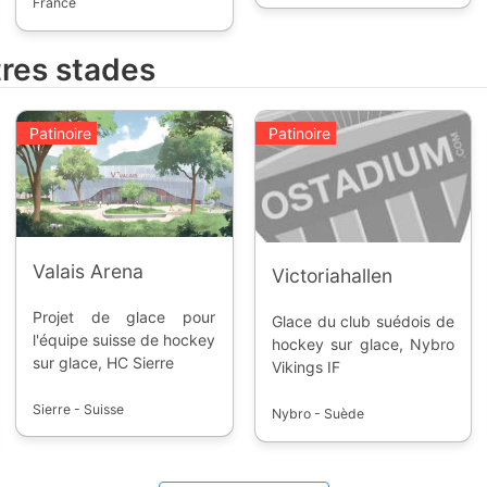
hexagonal. C'est une
France de moins de 17
France
compétition annuelle,
ans.
regroupant les meilleures
tres stades
joueuses de la France.
Patinoire
Patinoire
Valais Arena
Victoriahallen
Projet de glace pour
Glace du club suédois de
l'équipe suisse de hockey
hockey sur glace, Nybro
sur glace, HC Sierre
Vikings IF
Sierre - Suisse
Nybro - Suède