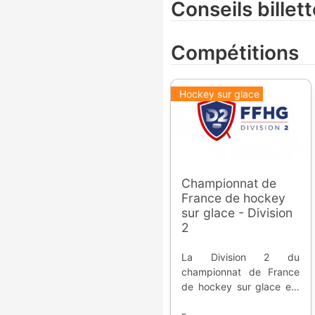
Conseils billett
Compétitions
Hockey sur glace
Championnat de
France de hockey
sur glace - Division
2
La Division 2 du
championnat de France
de hockey sur glace est
le troisième échelon