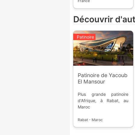
hexagonal. C'est une
France
compétition annuelle,
permettant d'accéder
Découvrir d'au
sportivement à la Division
1. Elle a été créée en
1973 et réunit des
Patinoire
équipes amateurs.
Patinoire de Yacoub
El Mansour
Plus grande patinoire
d'Afrique, à Rabat, au
Maroc
Rabat - Maroc