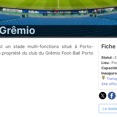
 Grêmio
Fiche
 la propriété du club du Grêmio Foot-Ball Porto
Statut :
En
Lieu :
Por
Capacité
Inaugurat
Trans
Site offic
Le stade