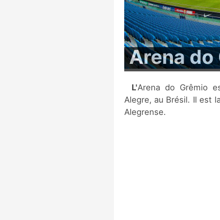
Arena do
L'Arena do Grêmio est un stade multi-fonctions situé à Porto-
Alegre, au Brésil. Il est
Alegrense.