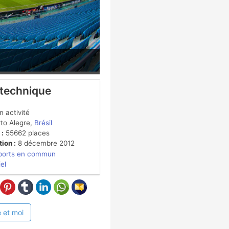
 technique
 activité
to Alegre,
Brésil
 :
55662 places
ion :
8 décembre 2012
ports en commun
iel
 et moi