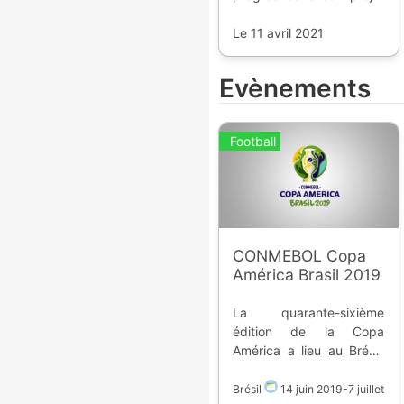
de récupérer la gestion
de son antre.
Le 11 avril 2021
Evènements
Football
CONMEBOL Copa
América Brasil 2019
La quarante-sixième
édition de la Copa
América a lieu au Brésil,
du 14 juin au 7 juillet
2019. Le vainqueur
Brésil
14 juin 2019
-
7 juillet