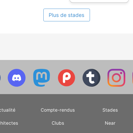
Plus de stades
ctualité
Compte-rendus
Stades
hitectes
Clubs
Near