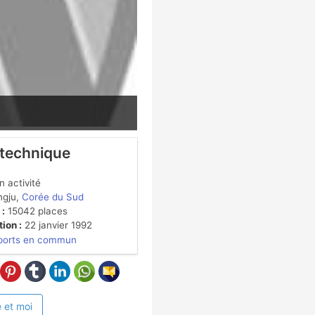
 technique
 activité
gju,
Corée du Sud
 :
15042 places
ion :
22 janvier 1992
ports en commun
 et moi