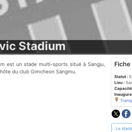
vic Stadium
Fiche
 l'hôte du club Gimcheon Sangmu.
Statut :
En
Lieu :
San
Capacité
Inaugurat
Trans
Le stade