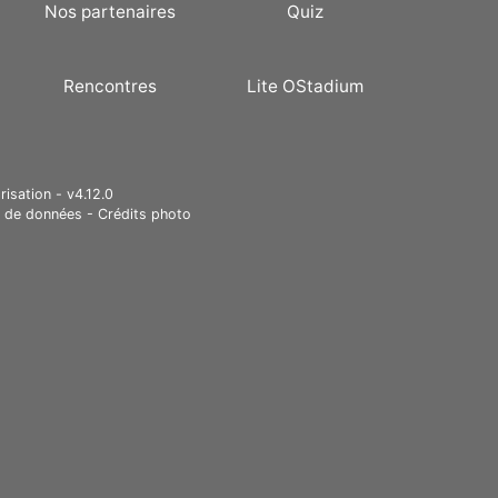
Nos partenaires
Quiz
Rencontres
Lite OStadium
risation - v4.12.0
e de données
-
Crédits photo