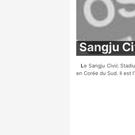
Sangju Ci
Le Sangju Civic Stadium est un stade multi-sports situé à Sangju,
en Corée du Sud. Il est