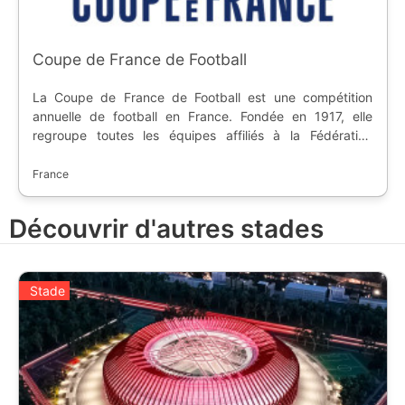
Coupe de France de Football
La Coupe de France de Football est une compétition
annuelle de football en France. Fondée en 1917, elle
regroupe toutes les équipes affiliés à la Fédération
Française de Football, de la métropole à l'outre-mer. Ce
sont des matchs à élimination directe avec une finale au
France
Stade de France.
Découvrir d'autres stades
Stade