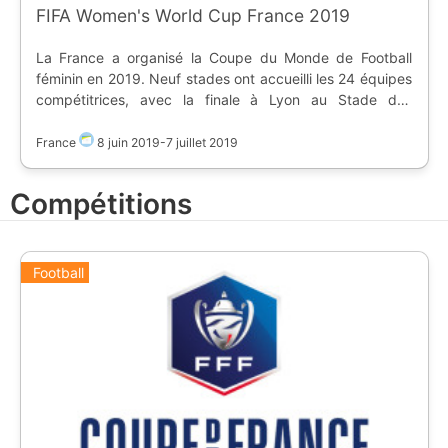
FIFA Women's World Cup France 2019
La France a organisé la Coupe du Monde de Football
féminin en 2019. Neuf stades ont accueilli les 24 équipes
compétitrices, avec la finale à Lyon au Stade des
Lumières. Classement : 1. [flag:us] Etats-Unis 2. [flag:nl]
Pays-Bas 3. [flag:se] Suède
France
8 juin 2019
-
7 juillet 2019
Compétitions
Football