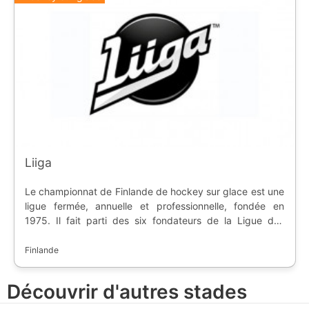
Liiga
Le championnat de Finlande de hockey sur glace est une
ligue fermée, annuelle et professionnelle, fondée en
1975. Il fait parti des six fondateurs de la Ligue des
Champions de hockey sur glace, et il est considéré
comme l'une des meilleures du continent européen. Les
Finlande
équipes les plus titrées sont Tappara et TPS avec 10
championnats chacune.
Découvrir d'autres stades