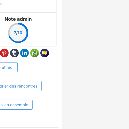
iel
Note admin
7/10
 et moi
drier des rencontres
ns-en ensemble