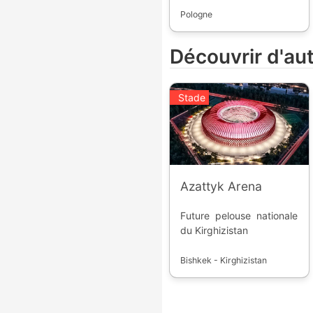
permet aux équipes de
Pologne
participer à la coupe
nationale et à la Ligue
Découvrir d'au
des Champions.
Stade
Azattyk Arena
Future pelouse nationale
du Kirghizistan
Bishkek - Kirghizistan