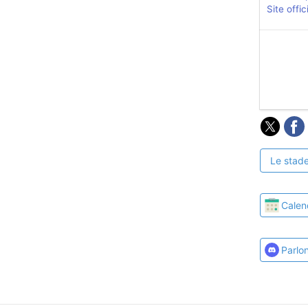
Site offic
Le stade
Calen
Parlo