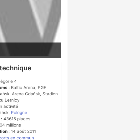
 technique
égorie 4
oms :
Baltic Arena, PGE
ańsk, Arena Gdańsk, Stadion
u Letnicy
 activité
ańsk,
Pologne
 :
43615 places
4 millions
ion :
14 août 2011
ports en commun