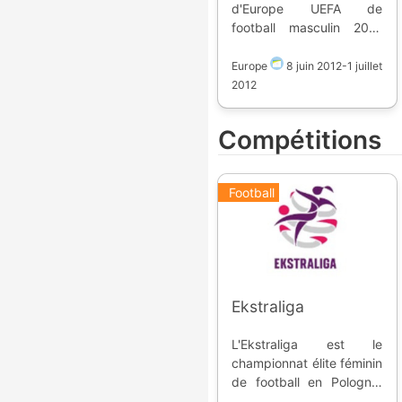
d'Europe UEFA de
football masculin 2012
est la quatorzième
édition de la compétition.
Europe
8 juin 2012
-
1 juillet
Il a eu lieu en Pologne et
2012
Ukraine du 8 juin au 1er
juillet 2012. Classement :
Compétitions
1. Espagne 2. Italie
Football
Ekstraliga
L'Ekstraliga est le
championnat élite féminin
de football en Pologne.
Fondée en 1979, elle