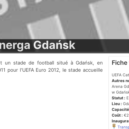
Energa Gdańsk
Fiche
11 pour l'UEFA Euro 2012, le stade accueille
UEFA Cat
Autres n
Arena Gd
w Gdańsk
Statut :
En
Lieu :
Gd
Capacité
Coût :
€20
Inaugurat
Trans