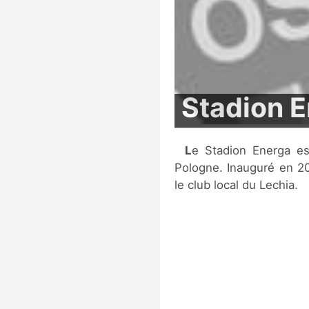
Stadion 
Le Stadion Energa est un stade de football situé à Gdańsk, en
Pologne. Inauguré en 20
le club local du Lechia.