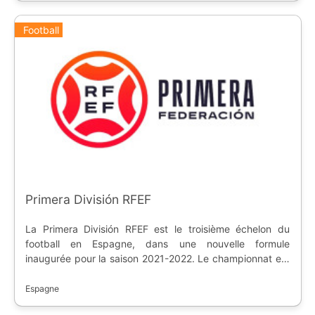
Champions, les dernières descendent en deuxième
division.
Football
Primera División RFEF
La Primera División RFEF est le troisième échelon du
football en Espagne, dans une nouvelle formule
inaugurée pour la saison 2021-2022. Le championnat est
géré par la Fédération Royale Espagnole de Football.
Espagne