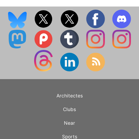
Architectes
Clubs
Near
Sports