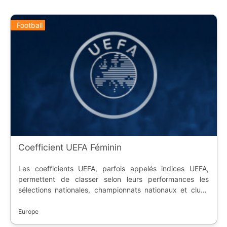
Football
Coefficient UEFA Féminin
Les coefficients UEFA, parfois appelés indices UEFA,
permettent de classer selon leurs performances les
sélections nationales, championnats nationaux et clubs
de football féminins membres de l'Union des associations
européennes de football. L'UEFA calcule trois coefficients
Europe
à usages différents : * celui de ses sélections nationales,