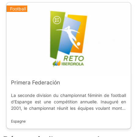
Football
Primera Federación
La seconde division du championnat féminin de football
d'Espange est une compétition annuelle. Inauguré en
2001, le championnat réunit les équipes voulant monter
en première division, ainsi que les équipes B des clubs en
première division. A partir de la saison 2022/2023, la
Espagne
compétition prend le nom de Primera Federación, en lieu
et place de Segunda División Femenina de España.