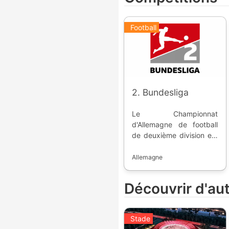
Football
2. Bundesliga
Le Championnat
d'Allemagne de football
de deuxième division est
une compétition annuelle
et professionnelle,
Allemagne
second échelon du
football allemand,
Découvrir d'au
inaugurée en 1974. Les
meilleures équipes de la
saison régulière peuvent
Stade
monter en [première