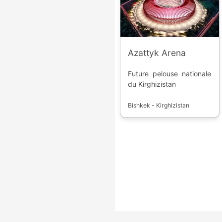
division]
(https://www.ostadium.com/c
alors que les dernières
descendent en troisième
division.
Azattyk Arena
Future pelouse nationale
du Kirghizistan
Bishkek - Kirghizistan