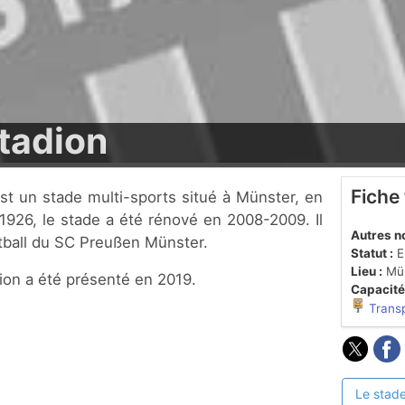
tadion
Fiche
1926, le stade a été rénové en 2008-2009. Il
Autres n
otball du SC Preußen Münster.
Statut :
En
Lieu :
Mün
ion a été présenté en 2019.
Capacité
Trans
Le stade