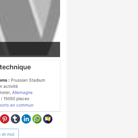
 technique
oms :
Prussian Stadium
 activité
ster,
Allemagne
 :
15050 places
ports en commun
 et moi