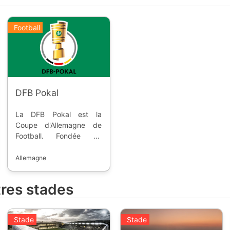
Football
DFB Pokal
La DFB Pokal est la
Coupe d'Allemagne de
Football. Fondée en
1935, la compétition
permet aux équipes de
Allemagne
première et deuxième
divisions, ainsi que les
tres stades
meilleurs de 3. Liga de
s'affronter.
Stade
Stade