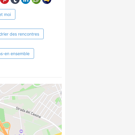
et moi
drier des rencontres
ns-en ensemble