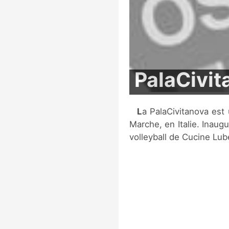
PalaCivit
La PalaCivitanova est une salle multi-fonctions située à Civitanova
Marche, en Italie. Inaugu
volleyball de Cucine Lub