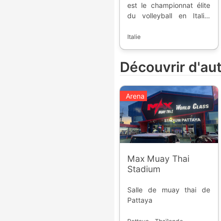
est le championnat élite
du volleyball en Italie.
Fondée en 1946, la
compétition accueille
Italie
l'élite du pays, afin de
participer aux
Découvrir d'au
compétitions
européennes.
Arena
Max Muay Thai
Stadium
Salle de muay thai de
Pattaya