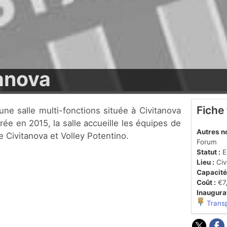
anova
Fiche
rée en 2015, la salle accueille les équipes de
Autres n
e Civitanova et Volley Potentino.
Forum
Statut :
En
Lieu :
Civ
Capacité
Coût :
€7,
Inaugurat
Trans