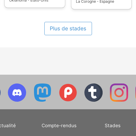
Oklahoma - États-Unis
La Corogne - Espagne
Plus de stades
ctualité
Compte-rendus
Stades