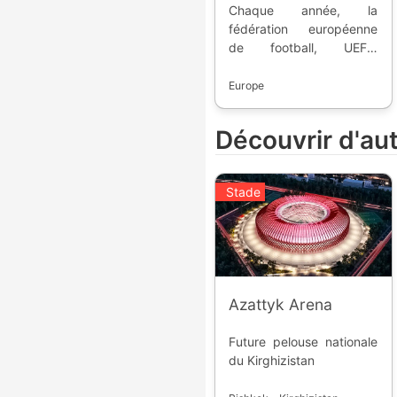
Chaque année, la
fédération européenne
de football, UEFA,
organise des
championnats dans la
Europe
plupart des pays (
sportifs ou étatiques )
Découvrir d'au
d'Europe. Faisons le tour
des stades des
vainqueurs.
Stade
Azattyk Arena
Future pelouse nationale
du Kirghizistan