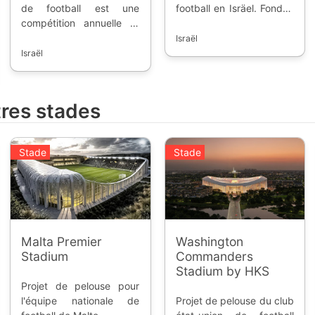
de football est une
football en Isräel. Fondée
compétition annuelle et
en 1999, la compétition
professionnelle,
permet aux équipes de
Israël
accueillant l'élite du
participer aux coupes
Israël
football israelien,
nationales et d'accéder à
inauguré en 1999. Les
l'élite du pays.
meilleures équipes de la
tres stades
saison régulière peuvent
prendre les places
européennes, alors que
Stade
Stade
les dernières descendent
en deuxième division. Le
championnat est dominé
par Maccabi Haifa avec 7
titres de champions.
Malta Premier
Washington
Stadium
Commanders
Stadium by HKS
Projet de pelouse pour
l'équipe nationale de
Projet de pelouse du club