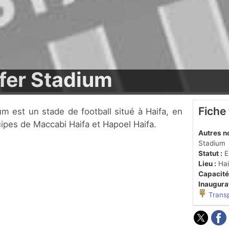
er Stadium
Fiche
équipes de Maccabi Haifa et Hapoel Haifa.
Autres n
Stadium
Statut :
En
Lieu :
Hai
Capacité
Inaugurat
Trans