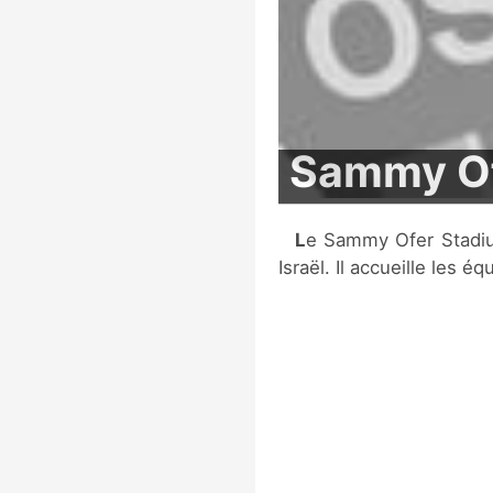
Sammy Of
Le Sammy Ofer Stadium est un stade de football situé à Haifa, en
Israël. Il accueille les 