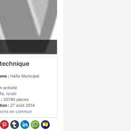
 technique
oms :
Haifa Municipal
 activité
fa,
Israël
 :
30780 places
ion :
27 août 2014
ports en commun