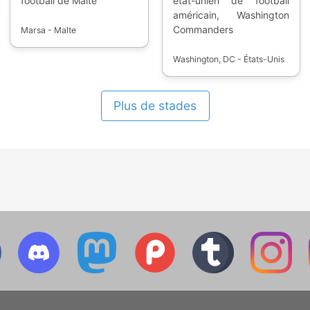
football de Malte
état-unien de football
américain, Washington
Commanders
Marsa - Malte
Washington, DC - États-Unis
Plus de stades