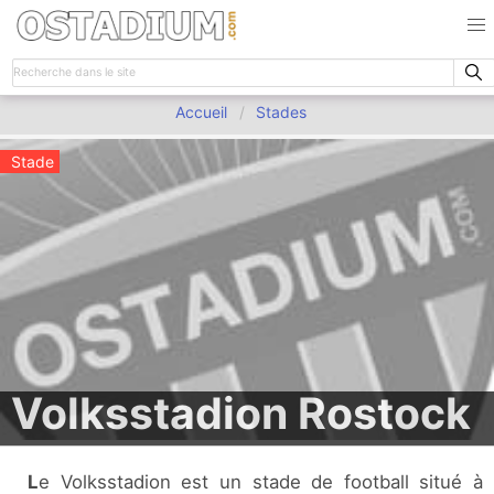
Accueil
Stades
Stade
Volksstadion Rostock
Le Volksstadion est un stade de football situé à