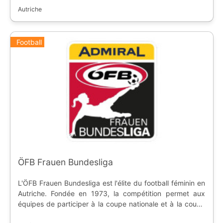
Bundesliga. Le club le plus titré est le Rapid Vienne, avec
Autriche
32 titres.
Football
ÖFB Frauen Bundesliga
L'ÖFB Frauen Bundesliga est l'élite du football féminin en
Autriche. Fondée en 1973, la compétition permet aux
équipes de participer à la coupe nationale et à la coupe
UEFA.