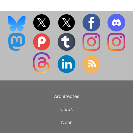
Architectes
Clubs
Near