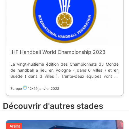
IHF Handball World Championship 2023
La vingt-huitième édition des Championnats du Monde
de handball a lieu en Pologne ( dans 6 villes ) et en
Suède ( dans 3 villes ). Trente-deux équipes vont se
disputer dans 9 arenas le titre suprême, pour succéder
au Danemark.
Europe
12
-
29 janvier 2023
Découvrir d'autres stades
Arena