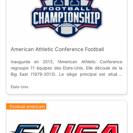
American Athletic Conference Football
Inaugurée en 2013, l'American Athletic Conference
regroupe 11 équipes des Etats-Unis. Elle découle de la
Big East (1979-2013). Le siège principal est situé à
Irving, au Texas. La conférence fait partie de la Division
1, sous-division FBS, de la NCAA. Elle compte une
États-Unis
institution associée pour le football américain.
Football américain