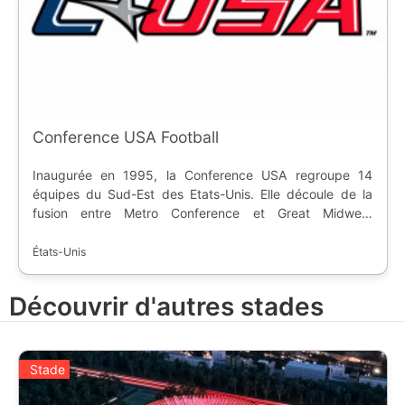
Conference USA Football
Inaugurée en 1995, la Conference USA regroupe 14
équipes du Sud-Est des Etats-Unis. Elle découle de la
fusion entre Metro Conference et Great Midwest
Conference. Le siège principal est situé à Dallas, au
Texas. La conférence de football américain fait partie de
États-Unis
la Division 1, sous-division FBS, de la NCAA.
Découvrir d'autres stades
Stade