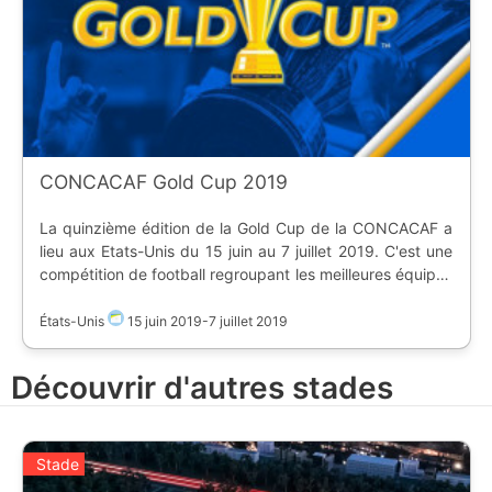
CONCACAF Gold Cup 2019
La quinzième édition de la Gold Cup de la CONCACAF a
lieu aux Etats-Unis du 15 juin au 7 juillet 2019. C'est une
compétition de football regroupant les meilleures équipes
nationales de la Confédération d'Amérique du Nord,
Centrale et des Caraïbes. Cette année, seize équipes ont
États-Unis
15 juin 2019
-
7 juillet 2019
été invitées ( contre douze dans la précédente édition ),
elles vont s'affronter dans quinze stades. Les six
Découvrir d'autres stades
premières équipes proviennent du classement des
qualifications pour la Coupe du Monde 2018. Les dix
autres équipes seront connus d'ici mars 2019. * ![]
(https://static.ostadium.com/assets/ui/country/mx.png)
Stade
Mexique * ![]