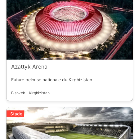
(https://static.ostadium.com/assets/ui/country/cr.png)
Costa Rica * ![]
(https://static.ostadium.com/assets/ui/country/pa.png)
Panama * ![]
(https://static.ostadium.com/assets/ui/country/hn.png)
Honduras * ![]
(https://static.ostadium.com/assets/ui/country/us.png)
USA * ![]
(https://static.ostadium.com/assets/ui/country/tt.png)
Trinité et Tobago
Azattyk Arena
Future pelouse nationale du Kirghizistan
Bishkek - Kirghizistan
Stade