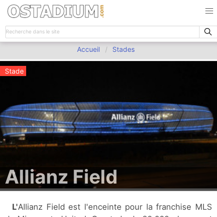
Accueil
Stades
Stade
Allianz Field
L'Allianz Field est l'enceinte pour la franchise MLS