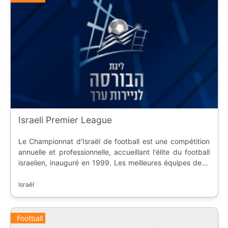
Israeli Premier League
Le Championnat d'Israël de football est une compétition
annuelle et professionnelle, accueillant l'élite du football
israelien, inauguré en 1999. Les meilleures équipes de la
saison régulière peuvent prendre les places
européennes, alors que les dernières descendent en
Israël
deuxième division. Le championnat est dominé par
Maccabi Haifa avec 7 titres de champions.
Football