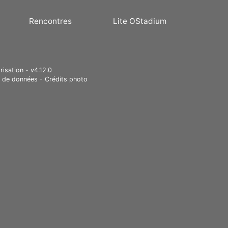
Rencontres
Lite OStadium
risation - v4.12.0
e de données
-
Crédits photo