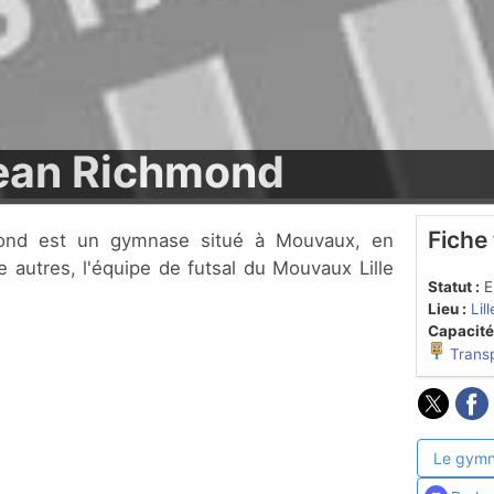
ean Richmond
Fiche
re autres, l'équipe de futsal du Mouvaux Lille
Statut :
En
Lieu :
Lil
Capacité
Trans
Le gymn