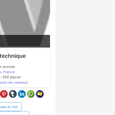
 technique
 activité
le, France
 :
500 places
ports en commun
ase et moi