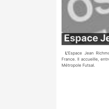
Espace J
L'Espace Jean Richmond est un gymnase situé à Mouvaux, en
France. Il accueille, ent
Métropole Futsal.