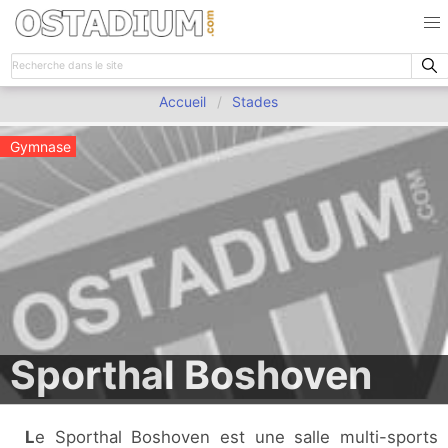
Accueil
Stades
Gymnase
Sporthal Boshoven
Le Sporthal Boshoven est une salle multi-sports