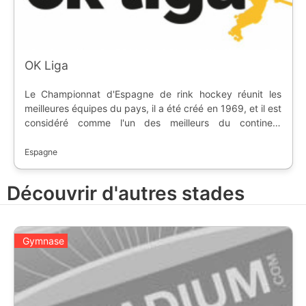
OK Liga
Le Championnat d'Espagne de rink hockey réunit les
meilleures équipes du pays, il a été créé en 1969, et il est
considéré comme l'un des meilleurs du continent
européen. Le championnat se déroule sous forme de
matchs en aller-retour, puis les huit meilleures équipes
Espagne
jouent en play-offs.
Découvrir d'autres stades
Gymnase