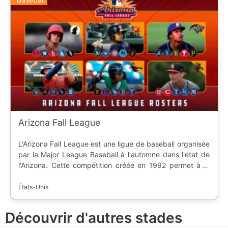
Arizona Fall League
L'Arizona Fall League est une ligue de baseball organisée
par la Major League Baseball à l'automne dans l'état de
l'Arizona. Cette compétition créée en 1992 permet à la
ligue majeure des Etats-Unis de voir évoluer les meilleurs
prospects des ligues mineures.
États-Unis
Découvrir d'autres stades