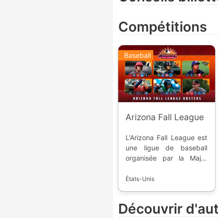
Compétitions
Baseball
Arizona Fall League
L'Arizona Fall League est
une ligue de baseball
organisée par la Major
League Baseball à
l'automne dans l'état de
États-Unis
l'Arizona. Cette
compétition créée en
Découvrir d'au
1992 permet à la ligue