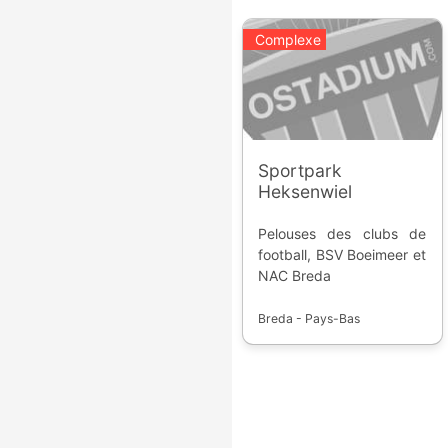
majeure des Etats-Unis
de voir évoluer les
Complexe
meilleurs prospects des
ligues mineures.
Sportpark
Heksenwiel
Pelouses des clubs de
football, BSV Boeimeer et
NAC Breda
Breda - Pays-Bas