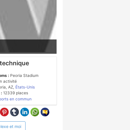
 technique
oms :
Peoria Stadium
 activité
ria, AZ,
États-Unis
 :
12339 places
ports en commun
lexe et moi