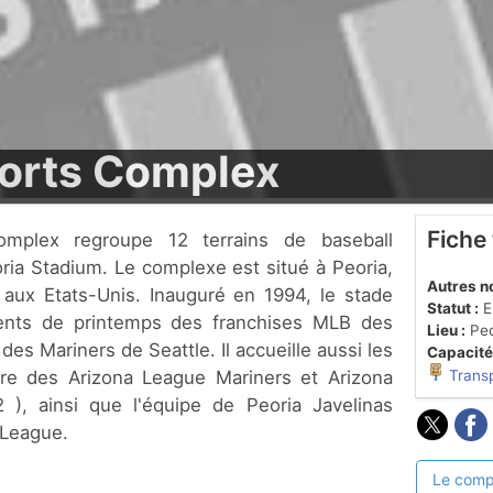
ports Complex
Fiche
ria Stadium. Le complexe est situé à Peoria,
Autres n
, aux Etats-Unis. Inauguré en 1994, le stade
Statut :
En
ments de printemps des franchises MLB des
Lieu :
Peo
es Mariners de Seattle. Il accueille aussi les
Capacité
re des Arizona League Mariners et Arizona
Trans
), ainsi que l'équipe de Peoria Javelinas
 League.
Le comp