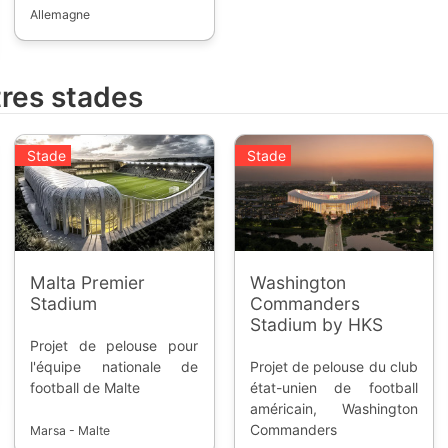
Regionalliga Nord
Allemagne
représente les équipes
du Nord du pays, pour
les régions de Bremen,
tres stades
Hamburg, Lower Saxony
et Schleswig-Holstein.
Stade
Stade
Malta Premier
Washington
Stadium
Commanders
Stadium by HKS
Projet de pelouse pour
l'équipe nationale de
Projet de pelouse du club
football de Malte
état-unien de football
américain, Washington
Commanders
Marsa - Malte