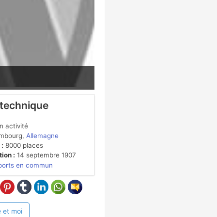
 technique
 activité
mbourg,
Allemagne
 :
8000 places
ion :
14 septembre 1907
ports en commun
 et moi