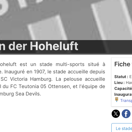
n der Hoheluft
Fiche
 Inauguré en 1907, le stade accueille depuis
Statut :
En
u SC Victoria Hamburg. La pelouse accueille
Lieu :
Ha
ll du FC Teutonia 05 Ottensen, et l'équipe de
Capacité
amburg Sea Devils.
Inaugurat
Trans
Le stade