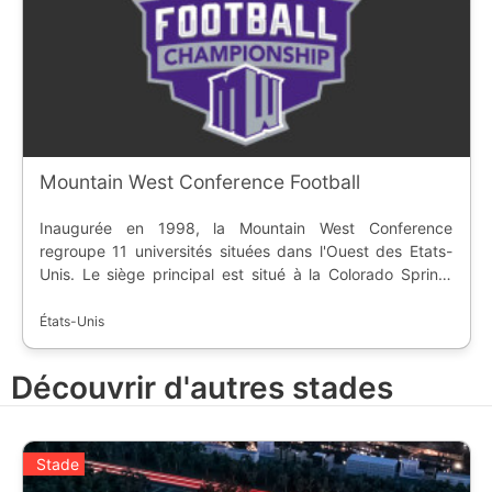
Mountain West Conference Football
Inaugurée en 1998, la Mountain West Conference
regroupe 11 universités situées dans l'Ouest des Etats-
Unis. Le siège principal est situé à la Colorado Spring,
dans l'état du Colorado. La conférence de football
américain fait partie de la Division 1, sous-division FBS,
États-Unis
de la NCAA.
Découvrir d'autres stades
Stade