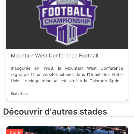
Mountain West Conference Football
Inaugurée en 1998, la Mountain West Conference
regroupe 11 universités situées dans l'Ouest des Etats-
Unis. Le siège principal est situé à la Colorado Spring,
dans l'état du Colorado. La conférence de football
américain fait partie de la Division 1, sous-division FBS,
États-Unis
de la NCAA.
Découvrir d'autres stades
Stade