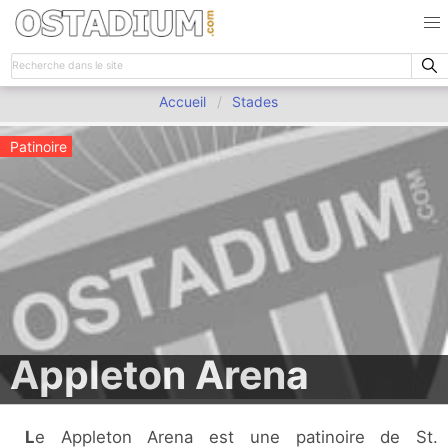
Accueil
Stades
Patinoire
Appleton Arena
Le Appleton Arena est une patinoire de St.