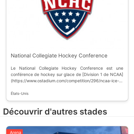
National Collegiate Hockey Conference
Le National Collegiate Hockey Conference est une
conférence de hockey sur glace de [Division 1 de NCAA]
(https://www.ostadium.com/competition/296/ncaa-ice-
hockey), avec des équipes principalement du nord des
Etats-Unis. Inaugurée en 2011, la conférence réunit 8
États-Unis
universités avec des équipes masculines, avec un siège
social à Colorado Spring, dans l'état du Colorado.
Découvrir d'autres stades
Arena