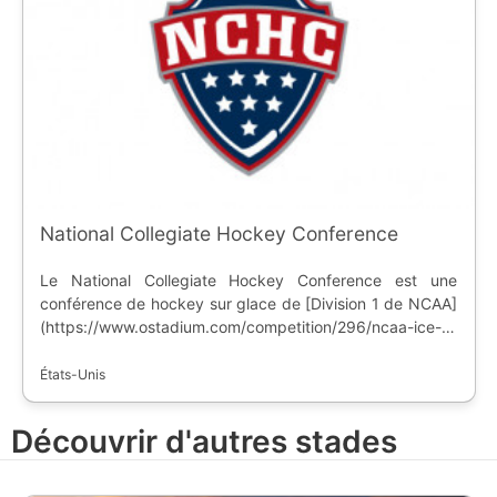
National Collegiate Hockey Conference
Le National Collegiate Hockey Conference est une
conférence de hockey sur glace de [Division 1 de NCAA]
(https://www.ostadium.com/competition/296/ncaa-ice-
hockey), avec des équipes principalement du nord des
Etats-Unis. Inaugurée en 2011, la conférence réunit 8
États-Unis
universités avec des équipes masculines, avec un siège
social à Colorado Spring, dans l'état du Colorado.
Découvrir d'autres stades