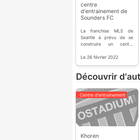
centre
d'entrainement de
Sounders FC
La franchise MLS de
Seattle a prévu de se
construire un centre
d'entrainement moderne,
sur un ancien
Le 28 février 2022
hippodrome.
Découvrir d'au
Centre d'entrainement
Khoren