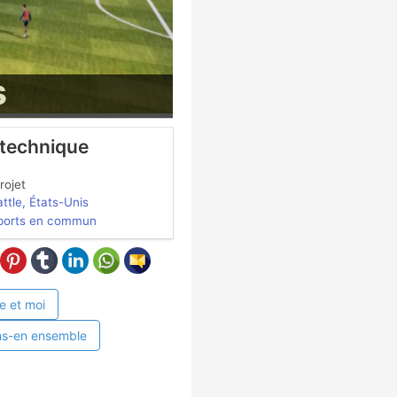
s
 technique
rojet
ttle, États-Unis
ports en commun
e et moi
ns-en ensemble