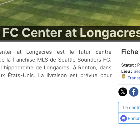
 FC Center at Longacre
Fiche
de la franchise MLS de Seattle Sounders FC.
Statut :
P
ur l'hippodrome de Longacres, à Renton, dans
Lieu :
Sea
ux États-Unis. La livraison est prévue pour
Trans
Le centr
Parlo