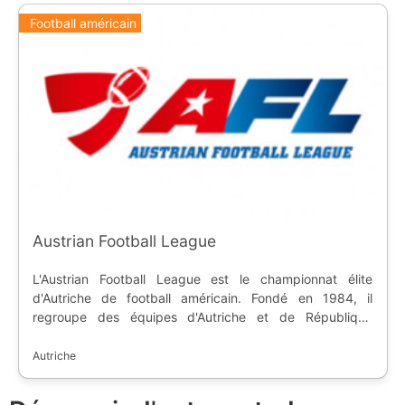
Football américain
Austrian Football League
L'Austrian Football League est le championnat élite
d'Autriche de football américain. Fondé en 1984, il
regroupe des équipes d'Autriche et de République
Tchèque. Le championnat se déroule sur les règles de la
NCAA, et il est considéré comme le meilleur d'Europe.
Autriche