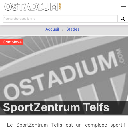
Accueil
Stades
Complexe
SportZentrum Telfs
Le SportZentrum Telfs est un complexe sportif