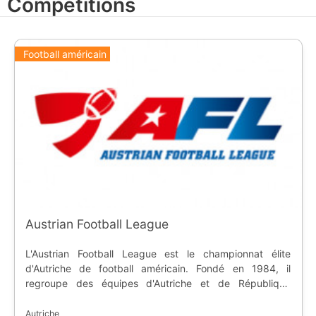
Compétitions
Football américain
Austrian Football League
L'Austrian Football League est le championnat élite
d'Autriche de football américain. Fondé en 1984, il
regroupe des équipes d'Autriche et de République
Tchèque. Le championnat se déroule sur les règles de la
NCAA, et il est considéré comme le meilleur d'Europe.
Autriche