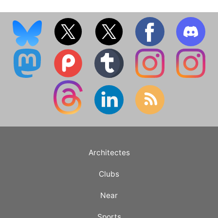
Architectes
Clubs
Near
Sports