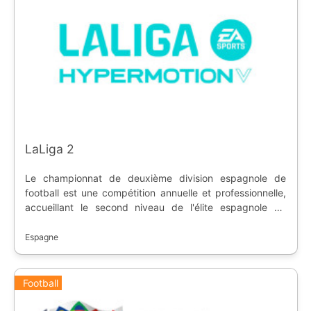
LaLiga 2
Le championnat de deuxième division espagnole de
football est une compétition annuelle et professionnelle,
accueillant le second niveau de l'élite espagnole de
football. Créée en 1929, la compétition permet aux
meilleures équipes d'atteindre la première division, et les
Espagne
plus mauvaises descendent en troisième division. Les
clubs participent à la Coupe du Roi, permettant de jouer
l'UEFA Europa League.
Football