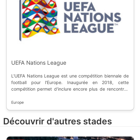
UEFA Nations League
L'UEFA Nations League est une compétition biennale de
football pour l'Europe. Inaugurée en 2018, cette
compétition permet d'inclure encore plus de rencontres
internationales entre les Coupes d'Europe et les Coupes
du Monde. Les équipes sont découpées en quatre ligues
Europe
comportant des ascensions et des descentes entre les
ligues.
Découvrir d'autres stades